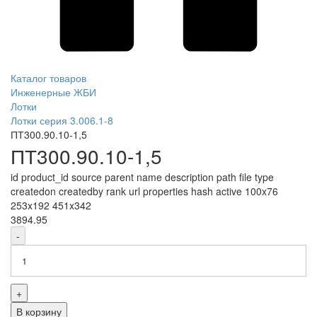
Каталог товаров
Инженерные ЖБИ
Лотки
Лотки серия 3.006.1-8
ПТ300.90.10-1,5
ПТ300.90.10-1,5
id product_id source parent name description path file type
createdon createdby rank url properties hash active 100x76
253x192 451x342
3894.95
-
+
В корзину